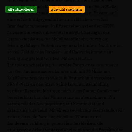
informiert. Ich möchte Guido Beermann an dieser Stelle
Alle akzeptieren
Auswahl speichern
ganz herzlich für sein Engagement danken. Er kann auf
eine echte Erfolgsgeschichte zurückblicken – er hat
Brandenburg bewegt: In Krisenzeiten hat er den ÖPNV
finanziell intensiv unterstützt und gleichzeitig in den
letzten vier Jahren die Mobilitätsoffensive durch ein
leistungsfähiges Verkehrswegenetz befördert. Noch nie ist
so viel Geld für das Straßen- und Radverkehrsnetz zur
Verfügung gestellt worden. Mit dem letzten
Fahrplanwechsel ging die größte Fahrplanausweitung in
der Geschichte unseres Landes und mit 28 Millionen
Zugkilometern das größte je in Deutschland vergebene
SPNV-Netz an den Start. Seine Lebensentscheidung
verdient Respekt. Ich freue mich, dass Rainer Genilke sich
bereit erklärt hat, das Ministeramt zu übernehmen. Wir
setzen mit der Neubesetzung auf Kontinuität und
Erfahrung fürs Land. Mit einem bewährten Team stellen wir
sicher, dass die Bereiche Mobilität, Wohnen und
Landesentwicklung in guten Händen bleiben, die
erfolgreiche Arbeit weitergeführt wird und die Projekte der