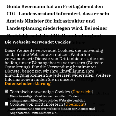
Guido Beermann
hat am Freitagabend den
CDU-Landesvorstand informiert, dass er sein
Amt als Minister für Infrastruktur und
Landesplanung niederlegen wird. Bei seiner
Nachfolge setzt die CDU Brandenburg auf
Die Webseite verwendet Cookies
Kontinuität. Staatssekretär
Rainer
Genilke
soll das Ministeramt bis zum Ende
Diese Webseite verwendet Cookies, die notwendig
sind, um die Webseite zu nutzen. Weiterhin
der Legislaturperiode übernehmen. Die
verwenden wir Dienste von Drittanbietern, die uns
helfen, unser Webangebot zu verbessern (Website-
Aufgaben des Staatssekretärs
Optmierung). Für die Verwendung bestimmter
Dienste, benötigen wir Ihre Einwilligung. Ihre
übernimmt
Uwe Schüler
, der bereits über
Einwilligung können Sie jederzeit widerrufen. Weitere
Erfahrungen in dieser Position verfügt.
Informationen finden Sie in unserer
Datenschutzerklärung
.
Technisch notwendige Cookies (
Übersicht
)
Dazu erklärt der Vorsitzende der CDU Brandenburg,
Dr. Jan
Die notwendigen Cookies werden allein für den
Redmann
:
ordnungsgemäßen Gebrauch der Webseite benötigt.
Cookies von Drittanbietern (
Übersicht
)
Der Landesvorstand hat heute entschieden, dass Rainer
Zur Optimierung unserer Webseite binden wir Dienste und
Genilke die Nachfolge von Guido Beermann antreten soll.
Angebote von Drittanbietern ein.
Darüber habe ich telefonisch den Ministerpräsidenten